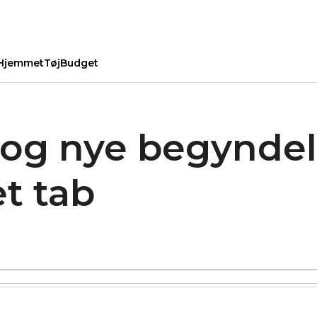
Hjemmet
Tøj
Budget
og nye begyndels
et tab