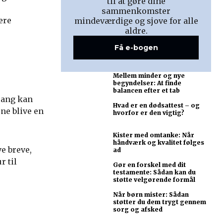
til at gøre dine
sammenkomster
ere
mindeværdige og sjove for alle
aldre.
Få e-bogen
Mellem minder og nye
begyndelser: At finde
balancen efter et tab
 sang kan
Hvad er en dødsattest – og
ne blive en
hvorfor er den vigtig?
Kister med omtanke: Når
håndværk og kvalitet følges
e breve,
ad
r til
Gør en forskel med dit
testamente: Sådan kan du
støtte velgørende formål
Når børn mister: Sådan
støtter du dem trygt gennem
sorg og afsked