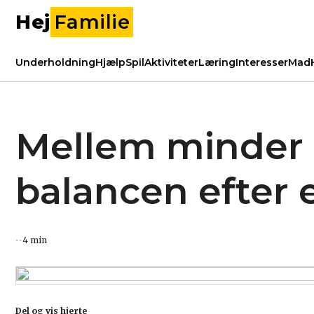
Hej
Familie
Underholdning
Hjælp
Spil
Aktiviteter
Læring
Interesser
Mad
Mellem minder 
balancen efter 
4 min
Del og vis hjerte