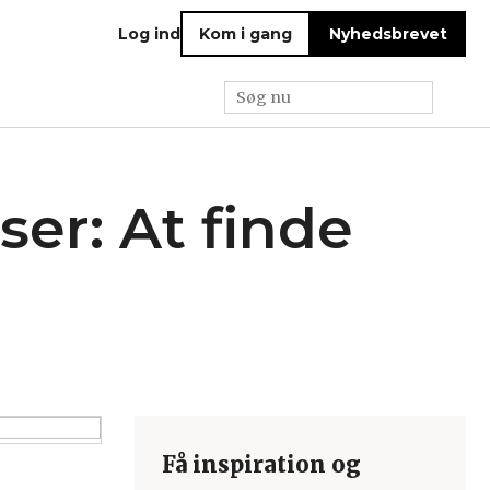
Log ind
Kom i gang
Nyhedsbrevet
er: At finde
Få inspiration og