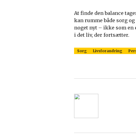
At finde den balance tager
kan rumme både sorg og g
noget nyt – ikke som en 
i det liv, der fortsætter.
Sorg
Livsforandring
Per