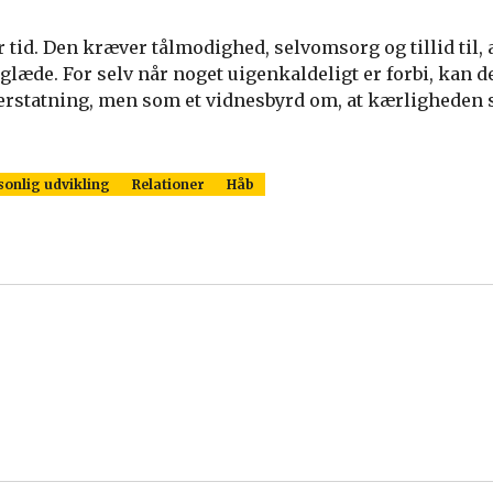
 tid. Den kræver tålmodighed, selvomsorg og tillid til, a
læde. For selv når noget uigenkaldeligt er forbi, kan d
erstatning, men som et vidnesbyrd om, at kærligheden s
sonlig udvikling
Relationer
Håb