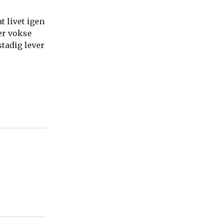
t livet igen
er vokse
tadig lever