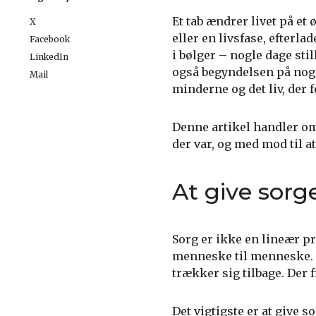
Et tab ændrer livet på et
X
eller en livsfase, efter
Facebook
i bølger – nogle dage sti
LinkedIn
også begyndelsen på nog
Mail
minderne og det liv, der f
Denne artikel handler om
der var, og med mod til a
At give sorg
Sorg er ikke en lineær pr
menneske til menneske. N
trækker sig tilbage. Der 
Det vigtigste er at give s