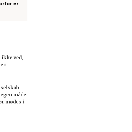
orfor er
 ikke ved,
 en
 selskab
s egen måde.
ør mødes i