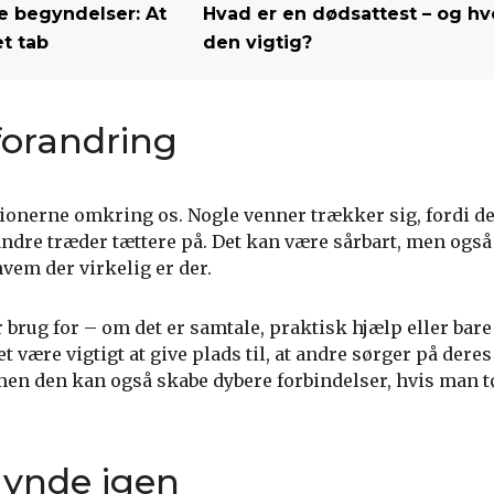
 begyndelser: At
Hvad er en dødsattest – og hv
et tab
den vigtig?
 forandring
tionerne omkring os. Nogle venner trækker sig, fordi de
andre træder tættere på. Det kan være sårbart, men også
vem der virkelig er der.
brug for – om det er samtale, praktisk hjælp eller bare
t være vigtigt at give plads til, at andre sørger på dere
men den kan også skabe dybere forbindelser, hvis man t
gynde igen