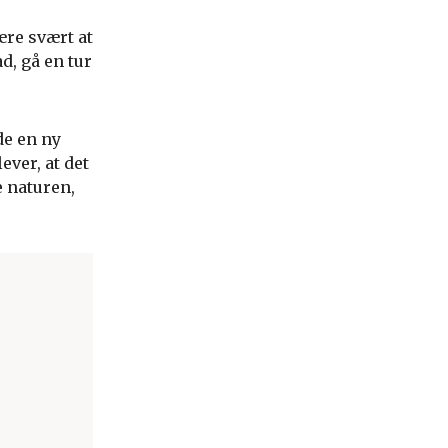
ære svært at
d, gå en tur
de en ny
ever, at det
e naturen,