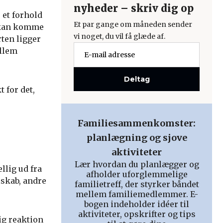
nyheder – skriv dig op
 et forhold
Et par gange om måneden sender
n kan komme
vi noget, du vil få glæde af.
rten ligger
ellem
Deltag
 for det,
Familiesammenkomster:
planlægning og sjove
aktiviteter
Lær hvordan du planlægger og
llig ud fra
afholder uforglemmelige
lskab, andre
familietreff, der styrker båndet
mellem familiemedlemmer. E-
bogen indeholder idéer til
aktiviteter, opskrifter og tips
lig reaktion