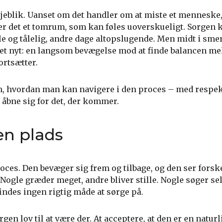
 øjeblik. Uanset om det handler om at miste et menneske,
lader det et tomrum, som kan føles uoverskueligt. Sorge
lle og tålelig, andre dage altopslugende. Men midt i sme
et nyt: en langsom bevægelse mod at finde balancen m
ortsætter.
, hvordan man kan navigere i den proces – med respekt
t åbne sig for det, der kommer.
en plads
oces. Den bevæger sig frem og tilbage, og den ser forske
ogle græder meget, andre bliver stille. Nogle søger se
findes ingen rigtig måde at sørge på.
orgen lov til at være der. At acceptere, at den er en natur