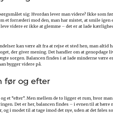
pørgsmålet sig: Hvordan lever man videre? Ikke som før
m et forræderi mod den, man har mistet, at smile igen e
 leve videre er ikke at glemme – det er at lade kærlighe
elser kan være alt fra at rejse et sted hen, man altid 
 noget, der giver mening. Det handler om at genopdage li
ægte sorgen. Balancen findes i at lade minderne være en
man bygger videre på.
 før og efter
ør” og et “efter”. Men mellem de to ligger et rum, hvor m
ingen. Det er her, balancen findes – i evnen til at bære
, og i modet til at tage imod det nye, uden at det føles so