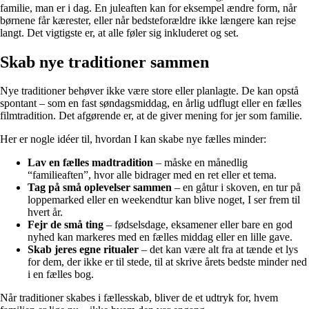
familie, man er i dag. En juleaften kan for eksempel ændre form, når
børnene får kærester, eller når bedsteforældre ikke længere kan rejse
langt. Det vigtigste er, at alle føler sig inkluderet og set.
Skab nye traditioner sammen
Nye traditioner behøver ikke være store eller planlagte. De kan opstå
spontant – som en fast søndagsmiddag, en årlig udflugt eller en fælles
filmtradition. Det afgørende er, at de giver mening for jer som familie.
Her er nogle idéer til, hvordan I kan skabe nye fælles minder:
Lav en fælles madtradition
– måske en månedlig
“familieaften”, hvor alle bidrager med en ret eller et tema.
Tag på små oplevelser sammen
– en gåtur i skoven, en tur på
loppemarked eller en weekendtur kan blive noget, I ser frem til
hvert år.
Fejr de små ting
– fødselsdage, eksamener eller bare en god
nyhed kan markeres med en fælles middag eller en lille gave.
Skab jeres egne ritualer
– det kan være alt fra at tænde et lys
for dem, der ikke er til stede, til at skrive årets bedste minder ned
i en fælles bog.
Når traditioner skabes i fællesskab, bliver de et udtryk for, hvem