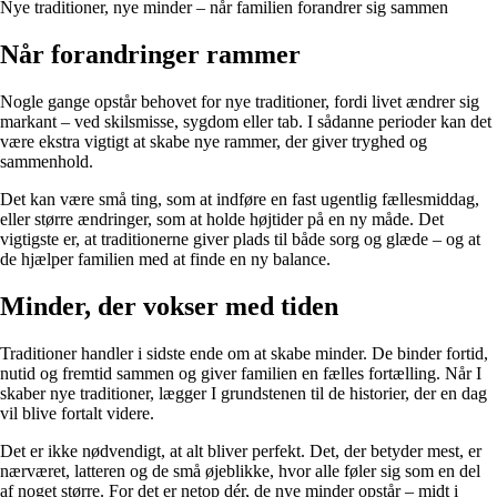
Nye traditioner, nye minder – når familien forandrer sig sammen
Når forandringer rammer
Nogle gange opstår behovet for nye traditioner, fordi livet ændrer sig
markant – ved skilsmisse, sygdom eller tab. I sådanne perioder kan det
være ekstra vigtigt at skabe nye rammer, der giver tryghed og
sammenhold.
Det kan være små ting, som at indføre en fast ugentlig fællesmiddag,
eller større ændringer, som at holde højtider på en ny måde. Det
vigtigste er, at traditionerne giver plads til både sorg og glæde – og at
de hjælper familien med at finde en ny balance.
Minder, der vokser med tiden
Traditioner handler i sidste ende om at skabe minder. De binder fortid,
nutid og fremtid sammen og giver familien en fælles fortælling. Når I
skaber nye traditioner, lægger I grundstenen til de historier, der en dag
vil blive fortalt videre.
Det er ikke nødvendigt, at alt bliver perfekt. Det, der betyder mest, er
nærværet, latteren og de små øjeblikke, hvor alle føler sig som en del
af noget større. For det er netop dér, de nye minder opstår – midt i