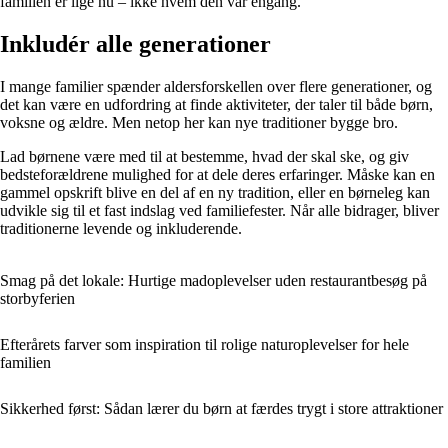
familien er lige nu – ikke hvem den var engang.
Inkludér alle generationer
I mange familier spænder aldersforskellen over flere generationer, og
det kan være en udfordring at finde aktiviteter, der taler til både børn,
voksne og ældre. Men netop her kan nye traditioner bygge bro.
Lad børnene være med til at bestemme, hvad der skal ske, og giv
bedsteforældrene mulighed for at dele deres erfaringer. Måske kan en
gammel opskrift blive en del af en ny tradition, eller en børneleg kan
udvikle sig til et fast indslag ved familiefester. Når alle bidrager, bliver
traditionerne levende og inkluderende.
Smag på det lokale: Hurtige madoplevelser uden restaurantbesøg på
storbyferien
Efterårets farver som inspiration til rolige naturoplevelser for hele
familien
Sikkerhed først: Sådan lærer du børn at færdes trygt i store attraktioner