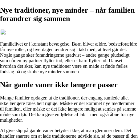
Nye traditioner, nye minder – når familien
forandrer sig sammen
Familielivet er i konstant bevægelse. Børn bliver ældre, bedsteforældre
får nye roller, og hverdagen ændrer sig i takt med, at livet gør det.
Nogle gange sker forandringerne gradvist – andre gange pludseligt,
som når en ny partner flytter ind, eller et barn flytter ud. Uanset
hvordan det sker, kan nye traditioner være en måde at finde fælles
fodslag på og skabe nye minder sammen.
Når gamle vaner ikke længere passer
Mange familier opdager, at de traditioner, der engang samlede alle,
ikke længere føles helt rigtige. Måske er der kommet nye medlemmer
til familien, eller måske er det ikke længere muligt at samles på samme
måde som før. Det kan give en følelse af tab – men også åbne for nye
muligheder.
At give slip på gamle vaner betyder ikke, at man glemmer dem. Det
handler snarere om at lade traditionerne udvikle sig, så de passer til den