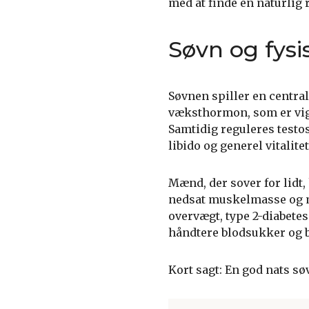
med at finde en naturlig
Søvn og fysi
Søvnen spiller en centra
væksthormon, som er vigt
Samtidig reguleres testo
libido og generel vitalitet
Mænd, der sover for lidt, 
nedsat muskelmasse og mi
overvægt, type 2-diabetes
håndtere blodsukker og b
Kort sagt: En god nats søv