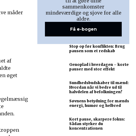
til at gøre dine
sammenkomster
tive måder
mindeværdige og sjove for alle
aldre.
Få e-bogen
Stop op før konflikten: Brug
pausen som et redskab
et af
Genoplad i hverdagen – korte
aldte
pauser med stor effekt
den øget
Sundhedsbudskaber til mænd:
Hvordan når vi bedre ud til
halvdelen af befolkningen?
Uregelmæssig
Søvnens betydning for mænds
te
energi, humør og helbred
anden.
Kort pause, skarpere fokus:
Sådan styrker du
koncentrationen
 kroppen