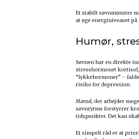
Et stabilt søvnmønster me
at øge energiniveauet på 
Humør, stre
Søvnen har en direkte ind
stresshormonet kortisol
“lykkehormoner” – falder.
risiko for depression.
Mænd, der arbejder meget
søvnrytme forstyrrer krop
tidspunkter. Det kan ska
Et simpelt råd er at prio