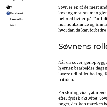
Søvn er en af de mest u
X
kost og motion, men glem
Facebook
helbred hviler på. For li
LinkedIn
hormonbalance og immunf
Mail
hvordan du kan forbedre 
Søvnens roll
Når du sover, genopbygge
hjernen bearbejder dagens
lavere udholdenhed og dår
fritiden.
Forskning viser, at mænd,
efter fysisk aktivitet. 
noget, der kan mærkes bå