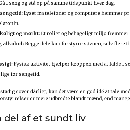
Gå i seng og stå op på samme tidspunkt hver dag.
sengetid:
Lyset fra telefoner og computere hæmmer p
latonin.
køligt og mørkt:
Et roligt og behageligt miljø fremmer 
 alkohol:
Begge dele kan forstyrre søvnen, selv flere t
sigt:
Fysisk aktivitet hjælper kroppen med at falde i 
ige før sengetid.
stadig sover dårligt, kan det være en god idé at tale me
orstyrrelser er mere udbredte blandt mænd, end mange 
del af et sundt liv