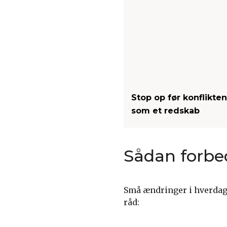
Stop op før konflikte
som et redskab
Sådan forbe
Små ændringer i hverdage
råd: