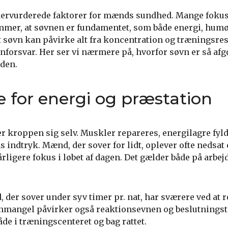
ndervurderede faktorer for mænds sundhed. Mange fokus
mer, at søvnen er fundamentet, som både energi, humø
dt søvn kan påvirke alt fra koncentration og træningsresu
orsvar. Her ser vi nærmere på, hvorfor søvn er så afg
den.
e for energi og præstation
r kroppen sig selv. Muskler repareres, energilagre fyld
 indtryk. Mænd, der sover for lidt, oplever ofte nedsat 
ligere fokus i løbet af dagen. Det gælder både på arbejd
 der sover under syv timer pr. nat, har sværere ved at r
Søvnmangel påvirker også reaktionsevnen og beslutnings
de i træningscenteret og bag rattet.