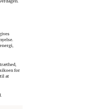
hverdagen.
gives
nyelse.
energi,
 træthed,
sikoen for
il at
.