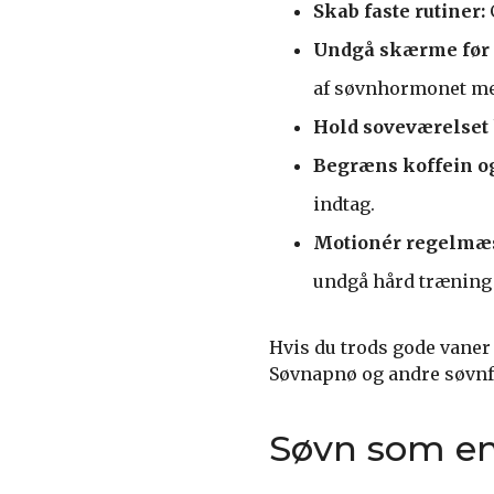
Skab faste rutiner:
Undgå skærme før 
af søvnhormonet me
Hold soveværelset 
Begræns koffein og
indtag.
Motionér regelmæs
undgå hård træning l
Hvis du trods gode vaner 
Søvnapnø og andre søvnf
Søvn som en 