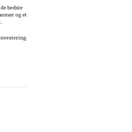
 de bedste
 humør og et
.
 investering