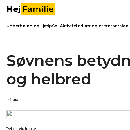
Hej
Familie
Underholdning
Hjælp
Spil
Aktiviteter
Læring
Interesser
Mad
Søvnens betydn
og helbred
4 min
Del og vis hjerte