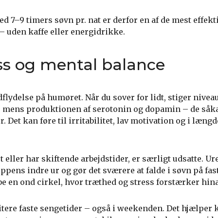
d 7–9 timers søvn pr. nat er derfor en af de mest effek
– uden kaffe eller energidrikke.
ss og mental balance
flydelse på humøret. Når du sover for lidt, stiger niveau
, mens produktionen af serotonin og dopamin – de såk
 Det kan føre til irritabilitet, lav motivation og i læng
 eller har skiftende arbejdstider, er særligt udsatte. 
pens indre ur og gør det sværere at falde i søvn på fas
be en ond cirkel, hvor træthed og stress forstærker hin
ritere faste sengetider – også i weekenden. Det hjælper