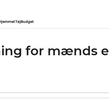
Hjemmet
Tøj
Budget
ing for mænds e