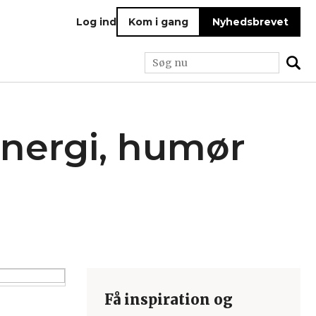
Log ind
Kom i gang
Nyhedsbrevet
nergi, humør
Få inspiration og