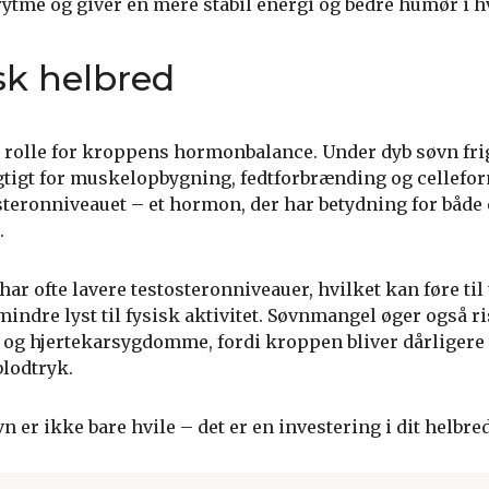
 rytme og giver en mere stabil energi og bedre humør i 
sk helbred
l rolle for kroppens hormonbalance. Under dyb søvn fri
igt for muskelopbygning, fedtforbrænding og cellefor
steronniveauet – et hormon, der har betydning for både 
.
har ofte lavere testosteronniveauer, hvilket kan føre til
ndre lyst til fysisk aktivitet. Søvnmangel øger også ri
 og hjertekarsygdomme, fordi kroppen bliver dårligere t
lodtryk.
n er ikke bare hvile – det er en investering i dit helbred