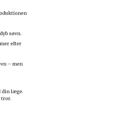
roduktionen
dyb søvn.
imer efter
søvn – men
d din læge.
tror.