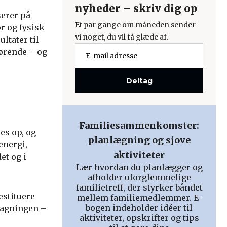
nyheder – skriv dig op
erer på
Et par gange om måneden sender
r og fysisk
vi noget, du vil få glæde af.
ltater til
ørende – og
Deltag
Familiesammenkomster:
es op, og
planlægning og sjove
energi,
aktiviteter
et og i
Lær hvordan du planlægger og
afholder uforglemmelige
familietreff, der styrker båndet
estituere
mellem familiemedlemmer. E-
bogen indeholder idéer til
tagningen –
aktiviteter, opskrifter og tips