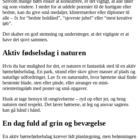
Selvom mange børn elsker at konkurrere, er det vigtigt, at alle føler
sig som vindere. I stedet for at uddele præmier til de hurtigste eller
bedste, kan du give små medaljer, klistermærker eller diplomer til
alle – fx for “bedste holdånd”, “sjoveste jubel” eller “mest kreative
løb”.
Det skaber en god stemning og understreger, at det vigtigste er at
have det sjovt sammen.
Aktiv fødselsdag i naturen
Hvis du har mulighed for det, er naturen et fantastisk sted til en aktiv
børnefødselsdag. En park, strand eller skov giver masser af plads og
naturlige udfordringer. Lav fx en naturstafet, hvor børnene skal finde
bestemte blade, sten eller pinde, eller arranger en mini-
orienteringsløb med poster og små opgaver.
Husk at tage hensyn til omgivelserne – ryd op efter jer, og brug
naturen med respekt. Det lærer børnene, at leg og ansvar sagtens
kan gå hånd i hånd.
En dag fuld af grin og bevægelse
En aktiv børnefødselsdag kræver lidt planlægning, men belønningen