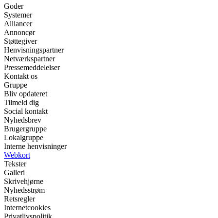
Goder
Systemer
Alliancer
Annoncør
Støttegiver
Henvisningspartner
Netværkspartner
Pressemeddelelser
Kontakt os
Gruppe
Bliv opdateret
Tilmeld dig
Social kontakt
Nyhedsbrev
Brugergruppe
Lokalgruppe
Interne henvisninger
Webkort
Tekster
Galleri
Skrivehjørne
Nyhedsstrøm
Retsregler
Internetcookies
Privatlivspolitik