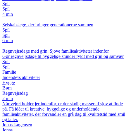
Spil
Spil
4 min
Selskabslege, der bringer generationerne sammen
Spil
Spil
6 min
Regnvejrsdage med grin: Sjove familieaktiviteter indenfor
Gør regnvejrsdage til hyggelige stunder fyldt med grin og samvær
Spil
Spil
Familie
Indendørs aktiviteter
Hygge
Børn
Regnvejrsdag
2 min
Når vejret holder jer indenfor, er der stadig masser af sjov at finde
på. Få idéer til kreative, hyggelige og underholdende
familieaktiviteter, der forvandler en grå dag til kvalitetstid med smil
og latter.
Jonas Jørgensen
Jonas