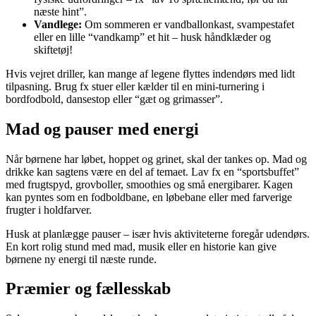
næste hint”.
Vandlege:
Om sommeren er vandballonkast, svampestafet
eller en lille “vandkamp” et hit – husk håndklæder og
skiftetøj!
Hvis vejret driller, kan mange af legene flyttes indendørs med lidt
tilpasning. Brug fx stuer eller kælder til en mini-turnering i
bordfodbold, dansestop eller “gæt og grimasser”.
Mad og pauser med energi
Når børnene har løbet, hoppet og grinet, skal der tankes op. Mad og
drikke kan sagtens være en del af temaet. Lav fx en “sportsbuffet”
med frugtspyd, grovboller, smoothies og små energibarer. Kagen
kan pyntes som en fodboldbane, en løbebane eller med farverige
frugter i holdfarver.
Husk at planlægge pauser – især hvis aktiviteterne foregår udendørs.
En kort rolig stund med mad, musik eller en historie kan give
børnene ny energi til næste runde.
Præmier og fællesskab