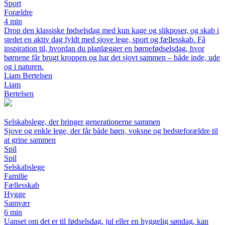
Sport
Forældre
4 min
Drop den klassiske fødselsdag med kun kage og slikposer, og skab i
stedet en aktiv dag fyldt med sjove lege, sport og fællesskab. Få
inspiration til, hvordan du planlægger en børnefødselsdag, hvor
børnene får brugt kroppen og har det sjovt sammen – både inde, ude
og i naturen.
Liam Bertelsen
Liam
Bertelsen
Selskabslege, der bringer generationerne sammen
Sjove og enkle lege, der får både børn, voksne og bedsteforældre til
at grine sammen
Spil
Spil
Selskabslege
Familie
Fællesskab
Hygge
Samvær
6 min
Uanset om det er til fødselsdag, jul eller en hyggelig søndag, kan