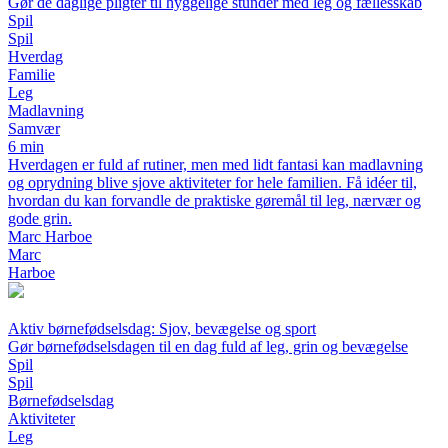
Gør de daglige pligter til hyggelige stunder med leg og fællesskab
Spil
Spil
Hverdag
Familie
Leg
Madlavning
Samvær
6 min
Hverdagen er fuld af rutiner, men med lidt fantasi kan madlavning
og oprydning blive sjove aktiviteter for hele familien. Få idéer til,
hvordan du kan forvandle de praktiske gøremål til leg, nærvær og
gode grin.
Marc Harboe
Marc
Harboe
Aktiv børnefødselsdag: Sjov, bevægelse og sport
Gør børnefødselsdagen til en dag fuld af leg, grin og bevægelse
Spil
Spil
Børnefødselsdag
Aktiviteter
Leg