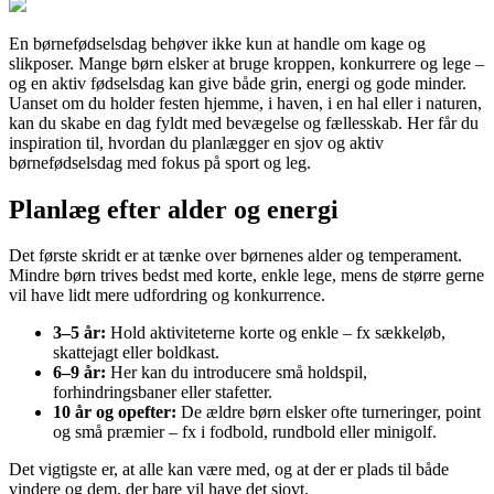
En børnefødselsdag behøver ikke kun at handle om kage og
slikposer. Mange børn elsker at bruge kroppen, konkurrere og lege –
og en aktiv fødselsdag kan give både grin, energi og gode minder.
Uanset om du holder festen hjemme, i haven, i en hal eller i naturen,
kan du skabe en dag fyldt med bevægelse og fællesskab. Her får du
inspiration til, hvordan du planlægger en sjov og aktiv
børnefødselsdag med fokus på sport og leg.
Planlæg efter alder og energi
Det første skridt er at tænke over børnenes alder og temperament.
Mindre børn trives bedst med korte, enkle lege, mens de større gerne
vil have lidt mere udfordring og konkurrence.
3–5 år:
Hold aktiviteterne korte og enkle – fx sækkeløb,
skattejagt eller boldkast.
6–9 år:
Her kan du introducere små holdspil,
forhindringsbaner eller stafetter.
10 år og opefter:
De ældre børn elsker ofte turneringer, point
og små præmier – fx i fodbold, rundbold eller minigolf.
Det vigtigste er, at alle kan være med, og at der er plads til både
vindere og dem, der bare vil have det sjovt.