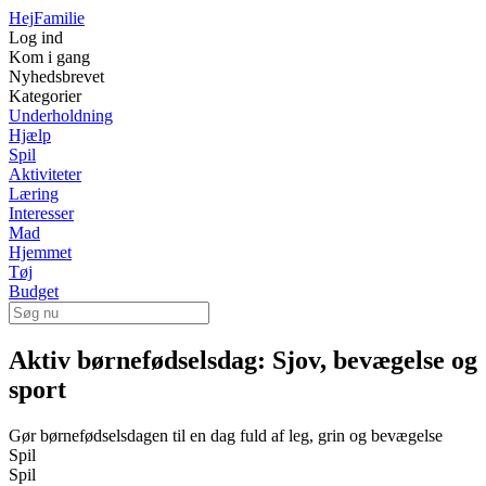
Hej
Familie
Log ind
Kom i gang
Nyhedsbrevet
Kategorier
Underholdning
Hjælp
Spil
Aktiviteter
Læring
Interesser
Mad
Hjemmet
Tøj
Budget
Aktiv børnefødselsdag: Sjov, bevægelse og
sport
Gør børnefødselsdagen til en dag fuld af leg, grin og bevægelse
Spil
Spil