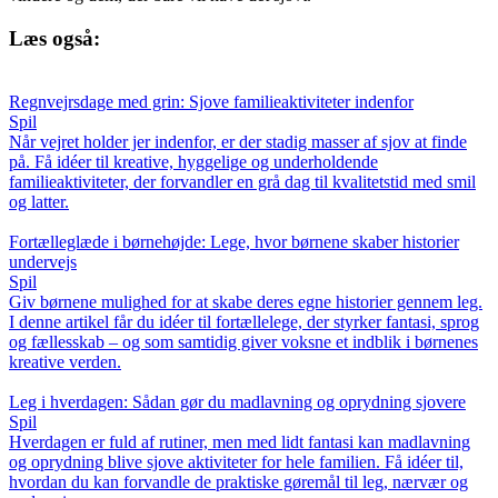
Læs også:
Regnvejrsdage med grin: Sjove familieaktiviteter indenfor
Spil
Når vejret holder jer indenfor, er der stadig masser af sjov at finde
på. Få idéer til kreative, hyggelige og underholdende
familieaktiviteter, der forvandler en grå dag til kvalitetstid med smil
og latter.
Fortælleglæde i børnehøjde: Lege, hvor børnene skaber historier
undervejs
Spil
Giv børnene mulighed for at skabe deres egne historier gennem leg.
I denne artikel får du idéer til fortællelege, der styrker fantasi, sprog
og fællesskab – og som samtidig giver voksne et indblik i børnenes
kreative verden.
Leg i hverdagen: Sådan gør du madlavning og oprydning sjovere
Spil
Hverdagen er fuld af rutiner, men med lidt fantasi kan madlavning
og oprydning blive sjove aktiviteter for hele familien. Få idéer til,
hvordan du kan forvandle de praktiske gøremål til leg, nærvær og