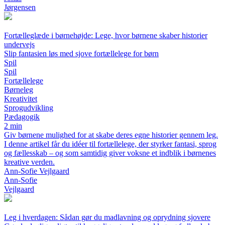
Jørgensen
Fortælleglæde i børnehøjde: Lege, hvor børnene skaber historier
undervejs
Slip fantasien løs med sjove fortællelege for børn
Spil
Spil
Fortællelege
Børneleg
Kreativitet
Sprogudvikling
Pædagogik
2 min
Giv børnene mulighed for at skabe deres egne historier gennem leg.
I denne artikel får du idéer til fortællelege, der styrker fantasi, sprog
og fællesskab – og som samtidig giver voksne et indblik i børnenes
kreative verden.
Ann-Sofie Vejlgaard
Ann-Sofie
Vejlgaard
Leg i hverdagen: Sådan gør du madlavning og oprydning sjovere