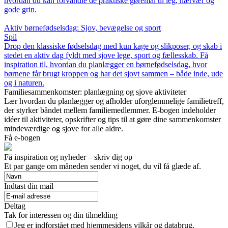
hvordan du kan forvandle de praktiske gøremål til leg, nærvær og
gode grin.
Aktiv børnefødselsdag: Sjov, bevægelse og sport
Spil
Drop den klassiske fødselsdag med kun kage og slikposer, og skab i
stedet en aktiv dag fyldt med sjove lege, sport og fællesskab. Få
inspiration til, hvordan du planlægger en børnefødselsdag, hvor
børnene får brugt kroppen og har det sjovt sammen – både inde, ude
og i naturen.
Familiesammenkomster: planlægning og sjove aktiviteter
Lær hvordan du planlægger og afholder uforglemmelige familietreff,
der styrker båndet mellem familiemedlemmer. E-bogen indeholder
idéer til aktiviteter, opskrifter og tips til at gøre dine sammenkomster
mindeværdige og sjove for alle aldre.
Få e-bogen
Få inspiration og nyheder – skriv dig op
Et par gange om måneden sender vi noget, du vil få glæde af.
Indtast din mail
Deltag
Tak for interessen og din tilmelding
Jeg er indforstået med hjemmesidens vilkår og databrug.