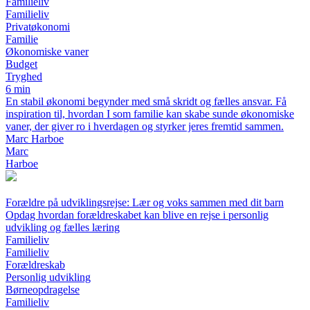
Familieliv
Familieliv
Privatøkonomi
Familie
Økonomiske vaner
Budget
Tryghed
6 min
En stabil økonomi begynder med små skridt og fælles ansvar. Få
inspiration til, hvordan I som familie kan skabe sunde økonomiske
vaner, der giver ro i hverdagen og styrker jeres fremtid sammen.
Marc Harboe
Marc
Harboe
Forældre på udviklingsrejse: Lær og voks sammen med dit barn
Opdag hvordan forældreskabet kan blive en rejse i personlig
udvikling og fælles læring
Familieliv
Familieliv
Forældreskab
Personlig udvikling
Børneopdragelse
Familieliv