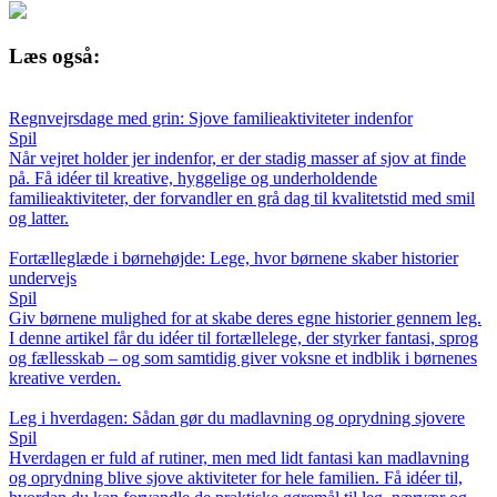
Læs også:
Regnvejrsdage med grin: Sjove familieaktiviteter indenfor
Spil
Når vejret holder jer indenfor, er der stadig masser af sjov at finde
på. Få idéer til kreative, hyggelige og underholdende
familieaktiviteter, der forvandler en grå dag til kvalitetstid med smil
og latter.
Fortælleglæde i børnehøjde: Lege, hvor børnene skaber historier
undervejs
Spil
Giv børnene mulighed for at skabe deres egne historier gennem leg.
I denne artikel får du idéer til fortællelege, der styrker fantasi, sprog
og fællesskab – og som samtidig giver voksne et indblik i børnenes
kreative verden.
Leg i hverdagen: Sådan gør du madlavning og oprydning sjovere
Spil
Hverdagen er fuld af rutiner, men med lidt fantasi kan madlavning
og oprydning blive sjove aktiviteter for hele familien. Få idéer til,