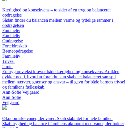
Kærlighed og konsekvens – to sider af en tryg og balanceret
opdragelse
Sådan finder du balancen mellem varme og tydelige rammer i
opdragelsen
Familieliv
Familieliv
Opdragelse
Forældreskab
Børneopdragelse
Familieliv
Trivsel
5 min
En tryg opvækst kræver både kærlighed og konsekvens. Artiklen
dykker ned i, hvordan forældre kan skabe et balanceret samspil
mellem nærvær, grænser og ansvar – til gavn for både barnets trivsel
og familiens fællesskab.
Ann-Sofie Vejlgaard
Ann-Sofie
Vejlgaard
Økonomiske vaner, der varer: Skab stabilitet for hele familien
Skab tryghed og balance i familiens økonomi med vaner, der holder