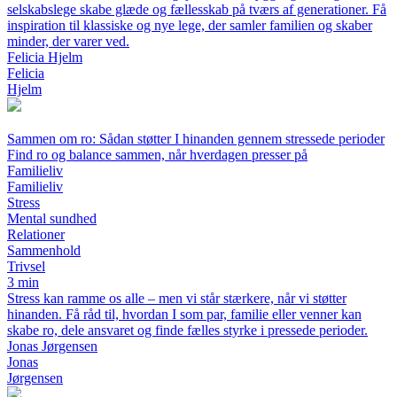
selskabslege skabe glæde og fællesskab på tværs af generationer. Få
inspiration til klassiske og nye lege, der samler familien og skaber
minder, der varer ved.
Felicia Hjelm
Felicia
Hjelm
Sammen om ro: Sådan støtter I hinanden gennem stressede perioder
Find ro og balance sammen, når hverdagen presser på
Familieliv
Familieliv
Stress
Mental sundhed
Relationer
Sammenhold
Trivsel
3 min
Stress kan ramme os alle – men vi står stærkere, når vi støtter
hinanden. Få råd til, hvordan I som par, familie eller venner kan
skabe ro, dele ansvaret og finde fælles styrke i pressede perioder.
Jonas Jørgensen
Jonas
Jørgensen