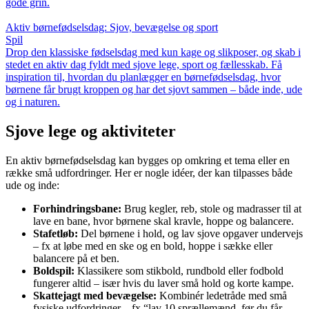
gode grin.
Aktiv børnefødselsdag: Sjov, bevægelse og sport
Spil
Drop den klassiske fødselsdag med kun kage og slikposer, og skab i
stedet en aktiv dag fyldt med sjove lege, sport og fællesskab. Få
inspiration til, hvordan du planlægger en børnefødselsdag, hvor
børnene får brugt kroppen og har det sjovt sammen – både inde, ude
og i naturen.
Sjove lege og aktiviteter
En aktiv børnefødselsdag kan bygges op omkring et tema eller en
række små udfordringer. Her er nogle idéer, der kan tilpasses både
ude og inde:
Forhindringsbane:
Brug kegler, reb, stole og madrasser til at
lave en bane, hvor børnene skal kravle, hoppe og balancere.
Stafetløb:
Del børnene i hold, og lav sjove opgaver undervejs
– fx at løbe med en ske og en bold, hoppe i sække eller
balancere på et ben.
Boldspil:
Klassikere som stikbold, rundbold eller fodbold
fungerer altid – især hvis du laver små hold og korte kampe.
Skattejagt med bevægelse:
Kombinér ledetråde med små
fysiske udfordringer – fx “lav 10 sprællemænd, før du får