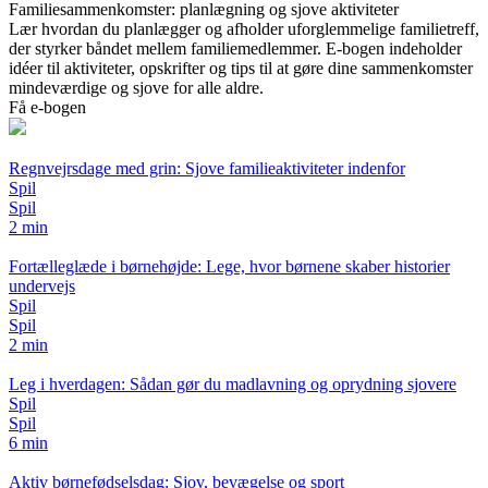
Familiesammenkomster: planlægning og sjove aktiviteter
Lær hvordan du planlægger og afholder uforglemmelige familietreff,
der styrker båndet mellem familiemedlemmer. E-bogen indeholder
idéer til aktiviteter, opskrifter og tips til at gøre dine sammenkomster
mindeværdige og sjove for alle aldre.
Få e-bogen
Regnvejrsdage med grin: Sjove familieaktiviteter indenfor
Spil
Spil
2 min
Fortælleglæde i børnehøjde: Lege, hvor børnene skaber historier
undervejs
Spil
Spil
2 min
Leg i hverdagen: Sådan gør du madlavning og oprydning sjovere
Spil
Spil
6 min
Aktiv børnefødselsdag: Sjov, bevægelse og sport