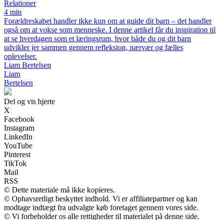
Relationer
4 min
Forældreskabet handler ikke kun om at guide dit barn – det handler
også om at vokse som menneske. I denne artikel får du inspiration til
at se hverdagen som et læringsrum, hvor både du og dit barn
udvikler jer sammen gennem refleksion, nærvær og fælles
oplevelser.
Liam Bertelsen
Liam
Bertelsen
Del og vis hjerte
X
Facebook
Instagram
LinkedIn
YouTube
Pinterest
TikTok
Mail
RSS
© Dette materiale må ikke kopieres.
© Ophavsretligt beskyttet indhold. Vi er affiliatepartner og kan
modtage indtægt fra udvalgte køb foretaget gennem vores side.
© Vi forbeholder os alle rettigheder til materialet på denne side.