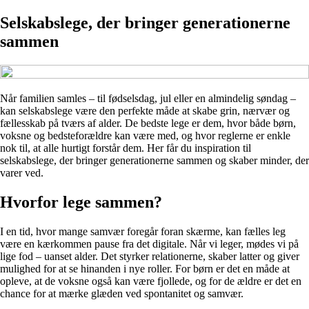
Selskabslege, der bringer generationerne
sammen
Når familien samles – til fødselsdag, jul eller en almindelig søndag –
kan selskabslege være den perfekte måde at skabe grin, nærvær og
fællesskab på tværs af alder. De bedste lege er dem, hvor både børn,
voksne og bedsteforældre kan være med, og hvor reglerne er enkle
nok til, at alle hurtigt forstår dem. Her får du inspiration til
selskabslege, der bringer generationerne sammen og skaber minder, der
varer ved.
Hvorfor lege sammen?
I en tid, hvor mange samvær foregår foran skærme, kan fælles leg
være en kærkommen pause fra det digitale. Når vi leger, mødes vi på
lige fod – uanset alder. Det styrker relationerne, skaber latter og giver
mulighed for at se hinanden i nye roller. For børn er det en måde at
opleve, at de voksne også kan være fjollede, og for de ældre er det en
chance for at mærke glæden ved spontanitet og samvær.