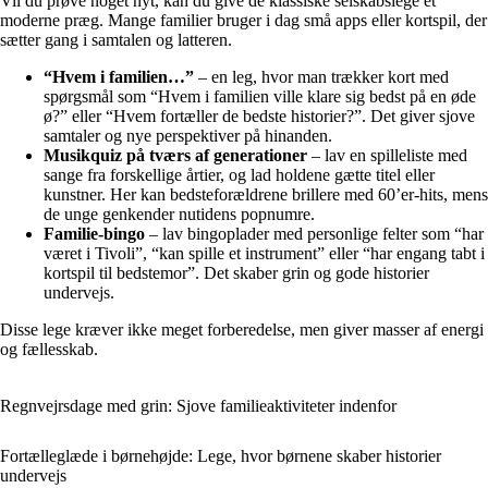
Vil du prøve noget nyt, kan du give de klassiske selskabslege et
moderne præg. Mange familier bruger i dag små apps eller kortspil, der
sætter gang i samtalen og latteren.
“Hvem i familien…”
– en leg, hvor man trækker kort med
spørgsmål som “Hvem i familien ville klare sig bedst på en øde
ø?” eller “Hvem fortæller de bedste historier?”. Det giver sjove
samtaler og nye perspektiver på hinanden.
Musikquiz på tværs af generationer
– lav en spilleliste med
sange fra forskellige årtier, og lad holdene gætte titel eller
kunstner. Her kan bedsteforældrene brillere med 60’er-hits, mens
de unge genkender nutidens popnumre.
Familie-bingo
– lav bingoplader med personlige felter som “har
været i Tivoli”, “kan spille et instrument” eller “har engang tabt i
kortspil til bedstemor”. Det skaber grin og gode historier
undervejs.
Disse lege kræver ikke meget forberedelse, men giver masser af energi
og fællesskab.
Regnvejrsdage med grin: Sjove familieaktiviteter indenfor
Fortælleglæde i børnehøjde: Lege, hvor børnene skaber historier
undervejs