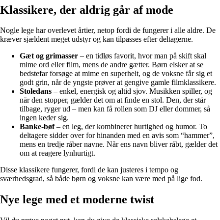
Klassikere, der aldrig går af mode
Nogle lege har overlevet årtier, netop fordi de fungerer i alle aldre. De
kræver sjældent meget udstyr og kan tilpasses efter deltagerne.
Gæt og grimasser
– en tidløs favorit, hvor man på skift skal
mime ord eller film, mens de andre gætter. Børn elsker at se
bedstefar forsøge at mime en superhelt, og de voksne får sig et
godt grin, når de yngste prøver at gengive gamle filmklassikere.
Stoledans
– enkel, energisk og altid sjov. Musikken spiller, og
når den stopper, gælder det om at finde en stol. Den, der står
tilbage, ryger ud – men kan få rollen som DJ eller dommer, så
ingen keder sig.
Banke-bøf
– en leg, der kombinerer hurtighed og humor. To
deltagere sidder over for hinanden med en avis som “hammer”,
mens en tredje råber navne. Når ens navn bliver råbt, gælder det
om at reagere lynhurtigt.
Disse klassikere fungerer, fordi de kan justeres i tempo og
sværhedsgrad, så både børn og voksne kan være med på lige fod.
Nye lege med et moderne twist