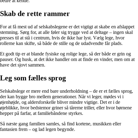
bedre at kende.
Skab de rette rammer
For at få mest ud af selskabslegene er det vigtigt at skabe en afslappet
stemning. Sørg for, at alle føler sig trygge ved at deltage – ingen skal
presses til at stå i centrum, hvis de ikke har lyst. Vælg lege, hvor
rollerne kan skifte, så både de stille og de udadvendte får plads.
Et godt tip er at blande fysiske og rolige lege, så der både er grin og
pauser. Og husk, at det ikke handler om at finde en vinder, men om at
have det sjovt sammen.
Leg som fælles sprog
Selskabslege er mere end bare underholdning – de er et fælles sprog,
der kan bygge bro mellem generationer. Når vi leger, mødes vi i
øjenhøjde, og aldersforskelle bliver mindre vigtige. Det er i de
øjeblikke, hvor bedstemor griner så tårerne triller, eller hvor børnene
hepper på farfar, at familiebåndene styrkes.
Så næste gang familien samles, så find kortene, musikken eller
fantasien frem – og lad legen begynde.