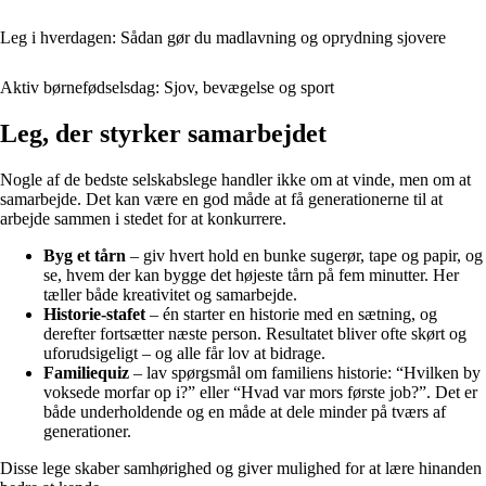
Leg i hverdagen: Sådan gør du madlavning og oprydning sjovere
Aktiv børnefødselsdag: Sjov, bevægelse og sport
Leg, der styrker samarbejdet
Nogle af de bedste selskabslege handler ikke om at vinde, men om at
samarbejde. Det kan være en god måde at få generationerne til at
arbejde sammen i stedet for at konkurrere.
Byg et tårn
– giv hvert hold en bunke sugerør, tape og papir, og
se, hvem der kan bygge det højeste tårn på fem minutter. Her
tæller både kreativitet og samarbejde.
Historie-stafet
– én starter en historie med en sætning, og
derefter fortsætter næste person. Resultatet bliver ofte skørt og
uforudsigeligt – og alle får lov at bidrage.
Familiequiz
– lav spørgsmål om familiens historie: “Hvilken by
voksede morfar op i?” eller “Hvad var mors første job?”. Det er
både underholdende og en måde at dele minder på tværs af
generationer.
Disse lege skaber samhørighed og giver mulighed for at lære hinanden