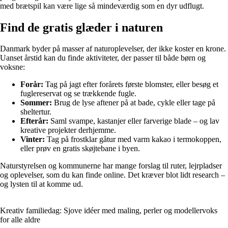
med brætspil kan være lige så mindeværdig som en dyr udflugt.
Find de gratis glæder i naturen
Danmark byder på masser af naturoplevelser, der ikke koster en krone.
Uanset årstid kan du finde aktiviteter, der passer til både børn og
voksne:
Forår:
Tag på jagt efter forårets første blomster, eller besøg et
fuglereservat og se trækkende fugle.
Sommer:
Brug de lyse aftener på at bade, cykle eller tage på
sheltertur.
Efterår:
Saml svampe, kastanjer eller farverige blade – og lav
kreative projekter derhjemme.
Vinter:
Tag på frostklar gåtur med varm kakao i termokoppen,
eller prøv en gratis skøjtebane i byen.
Naturstyrelsen og kommunerne har mange forslag til ruter, lejrpladser
og oplevelser, som du kan finde online. Det kræver blot lidt research –
og lysten til at komme ud.
Kreativ familiedag: Sjove idéer med maling, perler og modellervoks
for alle aldre