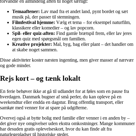
forvandle en almindelig aften til noget særligt:
Temaaftener:
Lav mad fra et andet land, pynt bordet og sæt
musik på, der passer til stemningen.
Filmfestival hjemme:
Vælg et tema – for eksempel naturfilm,
klassikere eller komedier – og lav popcorn.
Spil- eller quiz-aften:
Find gamle brætspil frem, eller lav jeres
egen quiz med spørgsmål om familien.
Kreative projekter:
Mal, byg, bag eller plant – det handler om
at skabe noget sammen.
Disse aktiviteter koster næsten ingenting, men giver masser af nærvær
og gode minder.
Rejs kort – og tænk lokalt
En ferie behøver ikke at gå til udlandet for at føles som en pause fra
hverdagen. Danmark bugner af små perler, du kan opleve på en
weekendtur eller endda en dagstur. Brug offentlig transport, eller
samkør med venner for at spare på udgifterne.
Overvej også at bytte bolig med familie eller venner i en anden by –
det giver nye omgivelser uden ekstra omkostninger. Mange kommuner
har desuden gratis oplevelseskort, hvor du kan finde alt fra
naturlegepladser til historiske steder.