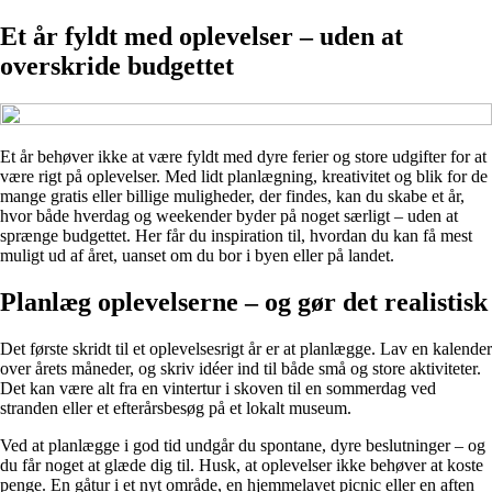
Et år fyldt med oplevelser – uden at
overskride budgettet
Et år behøver ikke at være fyldt med dyre ferier og store udgifter for at
være rigt på oplevelser. Med lidt planlægning, kreativitet og blik for de
mange gratis eller billige muligheder, der findes, kan du skabe et år,
hvor både hverdag og weekender byder på noget særligt – uden at
sprænge budgettet. Her får du inspiration til, hvordan du kan få mest
muligt ud af året, uanset om du bor i byen eller på landet.
Planlæg oplevelserne – og gør det realistisk
Det første skridt til et oplevelsesrigt år er at planlægge. Lav en kalender
over årets måneder, og skriv idéer ind til både små og store aktiviteter.
Det kan være alt fra en vintertur i skoven til en sommerdag ved
stranden eller et efterårsbesøg på et lokalt museum.
Ved at planlægge i god tid undgår du spontane, dyre beslutninger – og
du får noget at glæde dig til. Husk, at oplevelser ikke behøver at koste
penge. En gåtur i et nyt område, en hjemmelavet picnic eller en aften