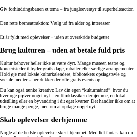
Giv forhindringsbanen et tema – fra jungleeventyr til superhelteaction
Den rette børneattraktion: Vælg ud fra alder og interesser
Et år fyldt med oplevelser – uden at overskride budgettet
Brug kulturen – uden at betale fuld pris
Kultur behøver heller ikke at være dyrt. Mange museer, teatre og
koncertsteder tilbyder gratis dage, rabatter eller særlige arrangementer.
Hold øje med lokale kulturkalendere, bibliotekets opslagstavle og
sociale medier – her dukker der ofte gratis events op.
Du kan også tænke kreativt: Lav din egen “kulturmåned”, hvor du
hver uge prøver noget nyt – en filmklassiker derhjemme, en lokal
udstilling eller en byvandring i dit eget kvarter. Det handler ikke om at
bruge mange penge, men om at opdage noget nyt.
Skab oplevelser derhjemme
Nogle af de bedste oplevelser sker i hjemmet. Med lidt fantasi kan du