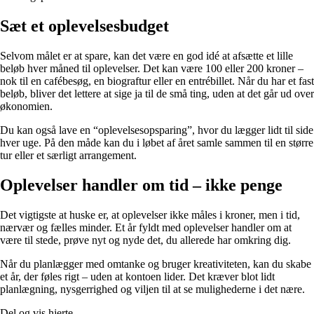
Sæt et oplevelsesbudget
Selvom målet er at spare, kan det være en god idé at afsætte et lille
beløb hver måned til oplevelser. Det kan være 100 eller 200 kroner –
nok til en cafébesøg, en biograftur eller en entrébillet. Når du har et fast
beløb, bliver det lettere at sige ja til de små ting, uden at det går ud over
økonomien.
Du kan også lave en “oplevelsesopsparing”, hvor du lægger lidt til side
hver uge. På den måde kan du i løbet af året samle sammen til en større
tur eller et særligt arrangement.
Oplevelser handler om tid – ikke penge
Det vigtigste at huske er, at oplevelser ikke måles i kroner, men i tid,
nærvær og fælles minder. Et år fyldt med oplevelser handler om at
være til stede, prøve nyt og nyde det, du allerede har omkring dig.
Når du planlægger med omtanke og bruger kreativiteten, kan du skabe
et år, der føles rigt – uden at kontoen lider. Det kræver blot lidt
planlægning, nysgerrighed og viljen til at se mulighederne i det nære.
Del og vis hjerte