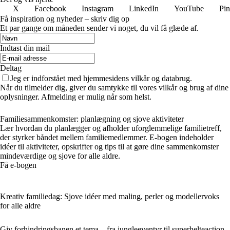
X
Facebook
Instagram
LinkedIn
YouTube
Pin
Få inspiration og nyheder – skriv dig op
Et par gange om måneden sender vi noget, du vil få glæde af.
Indtast din mail
Deltag
Jeg er indforstået med hjemmesidens vilkår og databrug.
Når du tilmelder dig, giver du samtykke til vores vilkår og brug af dine
oplysninger. Afmelding er mulig når som helst.
Familiesammenkomster: planlægning og sjove aktiviteter
Lær hvordan du planlægger og afholder uforglemmelige familietreff,
der styrker båndet mellem familiemedlemmer. E-bogen indeholder
idéer til aktiviteter, opskrifter og tips til at gøre dine sammenkomster
mindeværdige og sjove for alle aldre.
Få e-bogen
Kreativ familiedag: Sjove idéer med maling, perler og modellervoks
for alle aldre
Giv forhindringsbanen et tema – fra jungleeventyr til superhelteaction