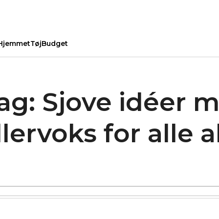
Hjemmet
Tøj
Budget
dag: Sjove idéer 
ervoks for alle a