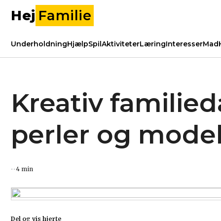
Hej
Familie
Underholdning
Hjælp
Spil
Aktiviteter
Læring
Interesser
Mad
Kreativ familie
perler og modell
4 min
Del og vis hjerte