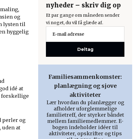
nyheder – skriv dig op
 maling,
Et par gange om måneden sender
asien og
vi noget, du vil få glæde af.
 lysten til
 en hyggelig
Deltag
Familiesammenkomster:
nd
planlægning og sjove
god idé at
aktiviteter
 forskellige
Lær hvordan du planlægger og
afholder uforglemmelige
familietreff, der styrker båndet
d perler og
mellem familiemedlemmer. E-
bogen indeholder idéer til
 uden at
aktiviteter, opskrifter og tips