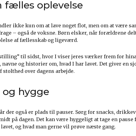
n fælles oplevelse
ndler ikke kun om at lave noget flot, men om at være s
t bidrage – også de voksne. Børn elsker, når forældrene de
ølelse af fællesskab og ligeværd.
stilling” til sidst, hvor I viser jeres værker frem for hi
navne og historier om, hvad I har lavet. Det giver en sj
af stolthed over dagens arbejde.
 og hygge
når der også er plads til pauser. Sørg for snacks, drikke
idt på dagen. Det kan være hyggeligt at tage en pause 
 lavet, og hvad man gerne vil prøve næste gang.