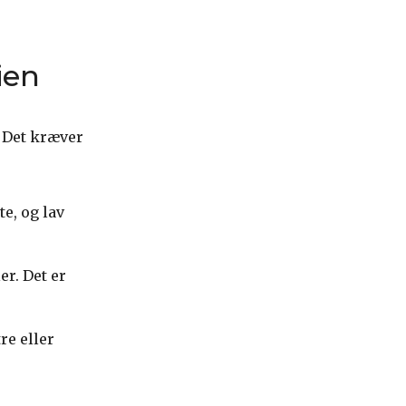
ien
. Det kræver
te, og lav
r. Det er
re eller