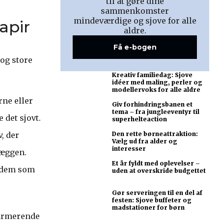
til at gøre dine
sammenkomster
mindeværdige og sjove for alle
apir
aldre.
Få e-bogen
 og store
Kreativ familiedag: Sjove
idéer med maling, perler og
modellervoks for alle aldre
ne eller
Giv forhindringsbanen et
tema – fra jungleeventyr til
det sjovt.
superhelteaction
v, der
Den rette børneattraktion:
Vælg ud fra alder og
interesser
væggen.
Et år fyldt med oplevelser –
g dem som
uden at overskride budgettet
Gør serveringen til en del af
festen: Sjove buffeter og
madstationer for børn
harmerende