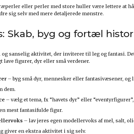
ræperler eller perler med store huller være lettere at h
re sig selv med mere detaljerede mønstre.
: Skab, byg og fortæl histor
og sanselig aktivitet, der inviterer til leg og fantasi. De
 lave figurer, dyr eller små verdener.
rer
– byg små dyr, mennesker eller fantasivæsener, og 
om dem.
ce
– vælg et tema, fx “havets dyr” eller “eventyrfigurer”,
n mest fantasifulde figur.
llervoks
– lav jeres egen modellervoks af mel, salt, oli
g giver en ekstra aktivitet i sig selv.