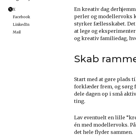
En kreativ dag derhjemme
X
perler og modellervoks ka
Facebook
styrker fællesskabet. Det
LinkedIn
at lege og eksperimenter
Mail
og kreativ familiedag, hv
Skab rammer
Start med at gøre plads t
forklæder frem, og sørg f
dele dagen op i små aktiv
ting.
Lav eventuelt en lille “k
én med modellervoks. På 
det hele flyder sammen.