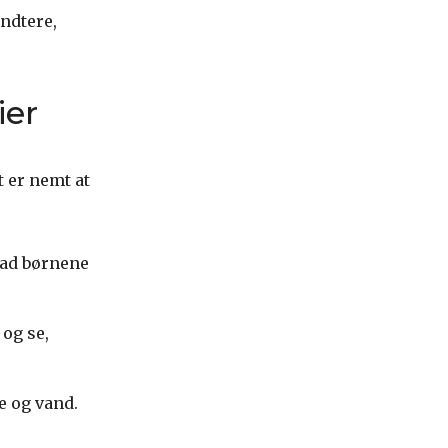
åndtere,
ier
t er nemt at
lad børnene
 og se,
e og vand.