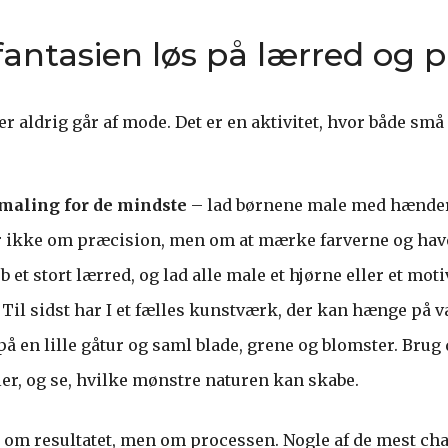
 fantasien løs på lærred og p
er aldrig går af mode. Det er en aktivitet, hvor både små
maling for de mindste
– lad børnene male med hænder
 ikke om præcision, men om at mærke farverne og have 
 et stort lærred, og lad alle male et hjørne eller et moti
Til sidst har I et fælles kunstværk, der kan hænge på 
på en lille gåtur og saml blade, grene og blomster. Bru
er, og se, hvilke mønstre naturen kan skabe.
r om resultatet, men om processen. Nogle af de mest c