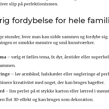
iver slip på perfektionismen.
rig fordybelse for hele famil
olige stunder, hvor man kan sidde sammen og fordybe sig
ningen er smukke mønstre og små kunstværker.
ema
– vælg et fælles tema, fx dyr, årstider eller superhel
 sammen.
ringe
– lav armbånd, halskæder eller nøgleringe af perle
inere kreativitet med noget, der kan bruges bagefter.
ed
– lim perler på et stykke karton eller lærred i mønst
 en flot 3D-effekt og kan bruges som dekoration.