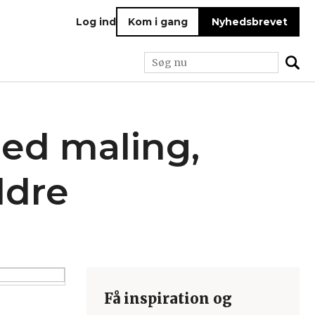
Log ind
Kom i gang
Nyhedsbrevet
med maling,
ldre
Få inspiration og