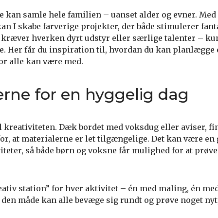
 kan samle hele familien – uanset alder og evner. Med
n I skabe farverige projekter, der både stimulerer fant
 kræver hverken dyrt udstyr eller særlige talenter – kun
e. Her får du inspiration til, hvordan du kan planlægge
or alle kan være med.
ne for en hyggelig dag
il kreativiteten. Dæk bordet med voksdug eller aviser, fi
or, at materialerne er let tilgængelige. Det kan være en 
iteter, så både børn og voksne får mulighed for at prøve
reativ station” for hver aktivitet – én med maling, én me
den måde kan alle bevæge sig rundt og prøve noget nyt,