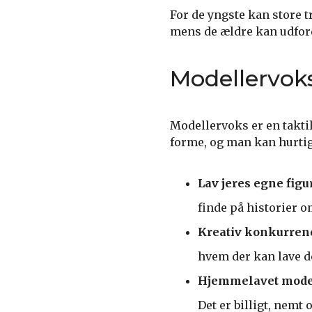
For de yngste kan store t
mens de ældre kan udford
Modellervoks
Modellervoks er en taktil 
forme, og man kan hurtigt
Lav jeres egne figu
finde på historier 
Kreativ konkurren
hvem der kan lave de
Hjemmelavet mode
Det er billigt, nemt o