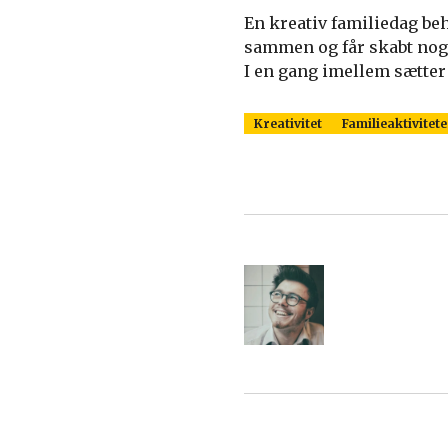
En kreativ familiedag behø
sammen og får skabt noge
I en gang imellem sætter 
Kreativitet
Familieaktivitete