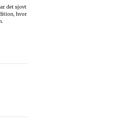
ar det sjovt
ition, hvor
n.