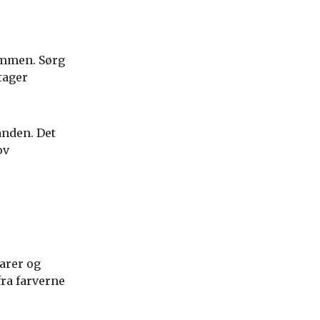
ammen. Sørg
ltager
nanden. Det
ov
varer og
fra farverne