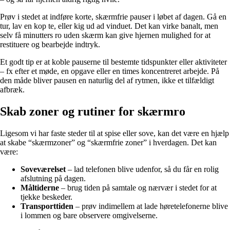
Prøv i stedet at indføre korte, skærmfrie pauser i løbet af dagen. Gå en
tur, lav en kop te, eller kig ud ad vinduet. Det kan virke banalt, men
selv få minutters ro uden skærm kan give hjernen mulighed for at
restituere og bearbejde indtryk.
Et godt tip er at koble pauserne til bestemte tidspunkter eller aktiviteter
– fx efter et møde, en opgave eller en times koncentreret arbejde. På
den måde bliver pausen en naturlig del af rytmen, ikke et tilfældigt
afbræk.
Skab zoner og rutiner for skærmro
Ligesom vi har faste steder til at spise eller sove, kan det være en hjælp
at skabe “skærmzoner” og “skærmfrie zoner” i hverdagen. Det kan
være:
Soveværelset
– lad telefonen blive udenfor, så du får en rolig
afslutning på dagen.
Måltiderne
– brug tiden på samtale og nærvær i stedet for at
tjekke beskeder.
Transporttiden
– prøv indimellem at lade høretelefonerne blive
i lommen og bare observere omgivelserne.