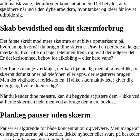
automatisk vane, der afbryder koncentrationen. Det betyder, at vi
sjældnere når ind i den dybe arbejdsro, hvor tanker og ideer får lov at
udfolde sig.
Skab bevidsthed om dit skærmforbrug
Det første skridt mod mere skærmro er at blive opmærksom på,
hvordan og hvornår du bruger dine skærme. Prøv i en periode at lægge
mærke til, hvor ofte du tager telefonen frem, og hvad der udløser det.
Er det kedsomhed, behov for afkobling – eller bare vane?
Der findes mange værktøjer, der kan hjælpe dig med at få overblik, fx
skærmtidsfunktioner på telefonen eller apps, der registrerer brugen.
Men det vigtigste er refleksionen: Hvilke skærmaktiviteter giver dig
energi, og hvilke dræner dig?
Når du kender dine mønstre, kan du begynde at justere dem – ikke ved
at fjerne skærmen helt, men ved at bruge den mere bevidst.
Planlæg pauser uden skærm
Pauser er afgørende for både koncentration og velvære. Men mange af
os bruger pauserne på at scrolle, tjekke nyheder eller svare på beskeder
– og så får hjernen aldrig rigtig hvile.