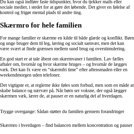
Du kan også indføre faste tidspunkter, hvor du tjekker mails eller
sociale medier, i stedet for at gøre det løbende. Det giver en følelse af
kontrol og frigør mental plads til andre ting.
Skærmro for hele familien
For mange familier er skærme en kilde til både glæde og konflikt. Børn
og unge bruger dem til leg, læring og socialt samvær, men det kan
være svært at finde grænsen mellem sund brug og overstimulering.
En god start er at tale åbent om skærmvaner i familien. Lav fælles
aftaler om, hvornår og hvor skærme bruges – og hvornår de lægges
væk. Det kan fx være en “skærmfri time” efter aftensmaden eller en
weekendmorgen uden telefoner.
Det vigtigste er, at reglerne ikke føles som forbud, men som en måde at
skabe balance og nærvær på. Når børn ser voksne, der også lægger
skærmen væk, lærer de, at pauser er en naturlig del af hverdagen.
Trygge overgange: Sådan støtter du familien gennem forandringer
Skærmro i hverdagen – find balancen mellem koncentration og pauser