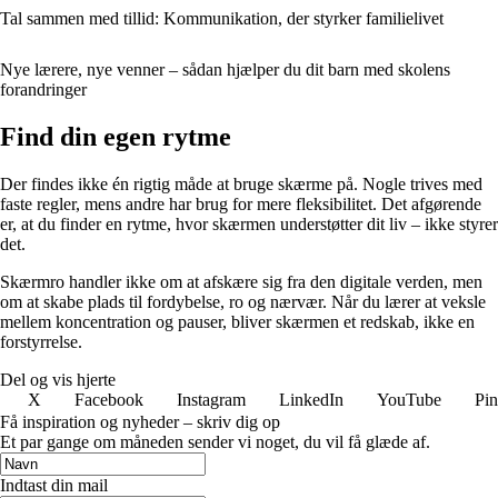
Tal sammen med tillid: Kommunikation, der styrker familielivet
Nye lærere, nye venner – sådan hjælper du dit barn med skolens
forandringer
Find din egen rytme
Der findes ikke én rigtig måde at bruge skærme på. Nogle trives med
faste regler, mens andre har brug for mere fleksibilitet. Det afgørende
er, at du finder en rytme, hvor skærmen understøtter dit liv – ikke styrer
det.
Skærmro handler ikke om at afskære sig fra den digitale verden, men
om at skabe plads til fordybelse, ro og nærvær. Når du lærer at veksle
mellem koncentration og pauser, bliver skærmen et redskab, ikke en
forstyrrelse.
Del og vis hjerte
X
Facebook
Instagram
LinkedIn
YouTube
Pin
Få inspiration og nyheder – skriv dig op
Et par gange om måneden sender vi noget, du vil få glæde af.
Indtast din mail