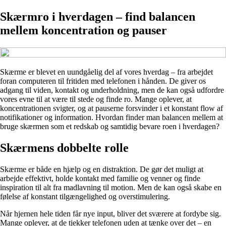
Skærmro i hverdagen – find balancen
mellem koncentration og pauser
Skærme er blevet en uundgåelig del af vores hverdag – fra arbejdet
foran computeren til fritiden med telefonen i hånden. De giver os
adgang til viden, kontakt og underholdning, men de kan også udfordre
vores evne til at være til stede og finde ro. Mange oplever, at
koncentrationen svigter, og at pauserne forsvinder i et konstant flow af
notifikationer og information. Hvordan finder man balancen mellem at
bruge skærmen som et redskab og samtidig bevare roen i hverdagen?
Skærmens dobbelte rolle
Skærme er både en hjælp og en distraktion. De gør det muligt at
arbejde effektivt, holde kontakt med familie og venner og finde
inspiration til alt fra madlavning til motion. Men de kan også skabe en
følelse af konstant tilgængelighed og overstimulering.
Når hjernen hele tiden får nye input, bliver det sværere at fordybe sig.
Mange oplever, at de tjekker telefonen uden at tænke over det – en