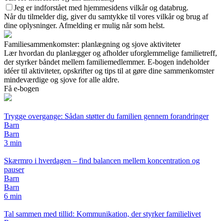
Jeg er indforstået med hjemmesidens vilkår og databrug.
Når du tilmelder dig, giver du samtykke til vores vilkår og brug af
dine oplysninger. Afmelding er mulig når som helst.
Familiesammenkomster: planlægning og sjove aktiviteter
Lær hvordan du planlægger og afholder uforglemmelige familietreff,
der styrker båndet mellem familiemedlemmer. E-bogen indeholder
idéer til aktiviteter, opskrifter og tips til at gøre dine sammenkomster
mindeværdige og sjove for alle aldre.
Få e-bogen
Trygge overgange: Sådan støtter du familien gennem forandringer
Barn
Barn
3 min
Skærmro i hverdagen – find balancen mellem koncentration og
pauser
Barn
Barn
6 min
Tal sammen med tillid: Kommunikation, der styrker familielivet