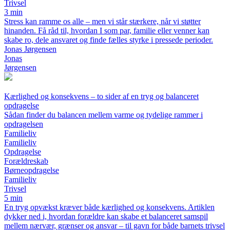
Trivsel
3 min
Stress kan ramme os alle – men vi står stærkere, når vi støtter
hinanden. Få råd til, hvordan I som par, familie eller venner kan
skabe ro, dele ansvaret og finde fælles styrke i pressede perioder.
Jonas Jørgensen
Jonas
Jørgensen
Kærlighed og konsekvens – to sider af en tryg og balanceret
opdragelse
Sådan finder du balancen mellem varme og tydelige rammer i
opdragelsen
Familieliv
Familieliv
Opdragelse
Forældreskab
Børneopdragelse
Familieliv
Trivsel
5 min
En tryg opvækst kræver både kærlighed og konsekvens. Artiklen
dykker ned i, hvordan forældre kan skabe et balanceret samspil
mellem nærvær, grænser og ansvar – til gavn for både barnets trivsel