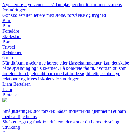
Nye lærere, nye venner – sådan hjælper du dit barn med skolens
forandringer
Gør skolestarten lettere med støtte, forståelse og tryghed
Barn
Barn
Forældre
Skolestart
Børn
Trivsel
Relationer
6 min
Når dit barn møder nye lærere eller klassekammerater, kan det skabe
både spænding og usikkerhed. Få konkrete råd til, hvordan du som
forælder kan hjælpe dit barn med at finde sig til rette, skabe nye
relationer og trives i skolens forandringer.
Liam Bertelsen
Liam
Bertelsen
Små justeringer, stor forskel: Sådan indretter du hjemmet til et barn
med særlige behov
Skab et trygt og funktionelt hjem, der støtter dit barns trivsel og
udvikling