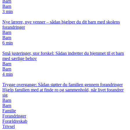
Barn
Barn
3 min
Nye lærere, nye venner – sådan hjælper du dit barn med skolens
forandringer
Barn
Barn
6 min
Små justeringer, stor forskel: Sådan indretter du hjemmet til et barn
med særlige behov
Barn
Barn
4 min
Trygge overgange: Sådan støtter du familien gennem forandringer
Hjælp familien med at finde ro og sammenhold, når livet forandrer
sig
Barn
Barn
Familie
Forandringer
Forældreskab
Trivsel