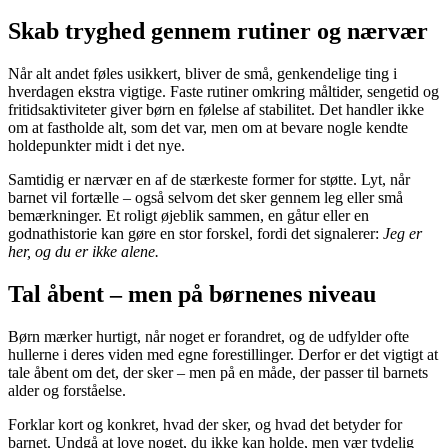
Skab tryghed gennem rutiner og nærvær
Når alt andet føles usikkert, bliver de små, genkendelige ting i
hverdagen ekstra vigtige. Faste rutiner omkring måltider, sengetid og
fritidsaktiviteter giver børn en følelse af stabilitet. Det handler ikke
om at fastholde alt, som det var, men om at bevare nogle kendte
holdepunkter midt i det nye.
Samtidig er nærvær en af de stærkeste former for støtte. Lyt, når
barnet vil fortælle – også selvom det sker gennem leg eller små
bemærkninger. Et roligt øjeblik sammen, en gåtur eller en
godnathistorie kan gøre en stor forskel, fordi det signalerer:
Jeg er
her, og du er ikke alene.
Tal åbent – men på børnenes niveau
Børn mærker hurtigt, når noget er forandret, og de udfylder ofte
hullerne i deres viden med egne forestillinger. Derfor er det vigtigt at
tale åbent om det, der sker – men på en måde, der passer til barnets
alder og forståelse.
Forklar kort og konkret, hvad der sker, og hvad det betyder for
barnet. Undgå at love noget, du ikke kan holde, men vær tydelig