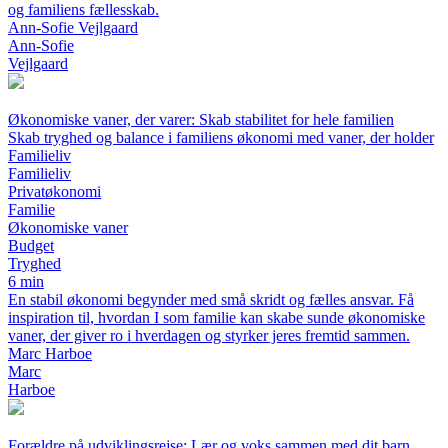
og familiens fællesskab.
Ann-Sofie Vejlgaard
Ann-Sofie
Vejlgaard
Økonomiske vaner, der varer: Skab stabilitet for hele familien
Skab tryghed og balance i familiens økonomi med vaner, der holder
Familieliv
Familieliv
Privatøkonomi
Familie
Økonomiske vaner
Budget
Tryghed
6 min
En stabil økonomi begynder med små skridt og fælles ansvar. Få
inspiration til, hvordan I som familie kan skabe sunde økonomiske
vaner, der giver ro i hverdagen og styrker jeres fremtid sammen.
Marc Harboe
Marc
Harboe
Forældre på udviklingsrejse: Lær og voks sammen med dit barn