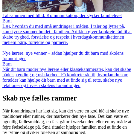
Tal sammen med tillid: Kommunikation, der styrker familielivet
Barn
Lær, hvordan du med små ændringer i måden, I taler og lytter på,
kan styrke sammenholdet i familien. Artiklen giver konkrete råd til at
skabe tryghed, forståelse og respekt i hverdagskommunikationen
mellem børn, forældre og partnere.
Nye lærere, nye venner – sådan hjælper du dit barn med skolens
forandringer
Barn
Når dit barn møder nye lærere eller klassekammerater, kan det skabe
både spænding og usikkerhed. Få konkrete råd til, hvordan du som
forælder kan hjælpe dit barn med at finde sig til rette, skabe nye
relationer og trives i skolens forandringer.
Skab nye fælles rammer
Når forandringen har lagt sig, kan det være en god idé at skabe nye
traditioner eller rutiner, der markerer den nye fase. Det kan være en
ugentlig fællesmiddag, en fast gåtur i weekenden eller en ny måde at
fejre fødselsdage på. Små ritualer hjælper familien med at finde en
ny rytme og styrker følelsen af samhørighed.