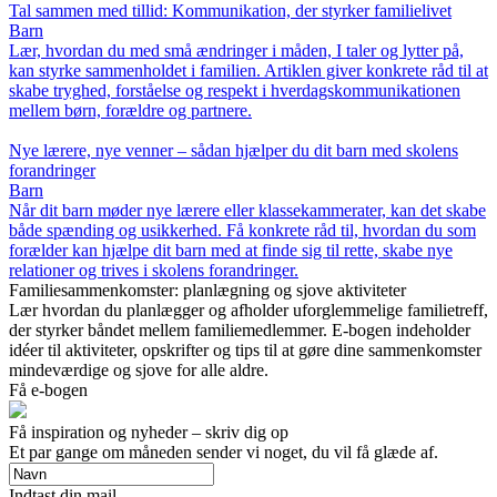
Tal sammen med tillid: Kommunikation, der styrker familielivet
Barn
Lær, hvordan du med små ændringer i måden, I taler og lytter på,
kan styrke sammenholdet i familien. Artiklen giver konkrete råd til at
skabe tryghed, forståelse og respekt i hverdagskommunikationen
mellem børn, forældre og partnere.
Nye lærere, nye venner – sådan hjælper du dit barn med skolens
forandringer
Barn
Når dit barn møder nye lærere eller klassekammerater, kan det skabe
både spænding og usikkerhed. Få konkrete råd til, hvordan du som
forælder kan hjælpe dit barn med at finde sig til rette, skabe nye
relationer og trives i skolens forandringer.
Familiesammenkomster: planlægning og sjove aktiviteter
Lær hvordan du planlægger og afholder uforglemmelige familietreff,
der styrker båndet mellem familiemedlemmer. E-bogen indeholder
idéer til aktiviteter, opskrifter og tips til at gøre dine sammenkomster
mindeværdige og sjove for alle aldre.
Få e-bogen
Få inspiration og nyheder – skriv dig op
Et par gange om måneden sender vi noget, du vil få glæde af.
Indtast din mail