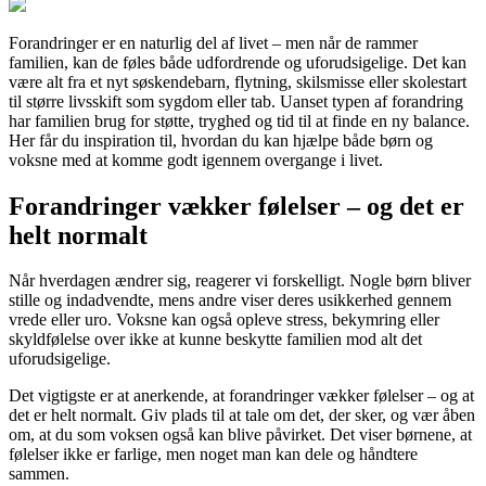
Forandringer er en naturlig del af livet – men når de rammer
familien, kan de føles både udfordrende og uforudsigelige. Det kan
være alt fra et nyt søskendebarn, flytning, skilsmisse eller skolestart
til større livsskift som sygdom eller tab. Uanset typen af forandring
har familien brug for støtte, tryghed og tid til at finde en ny balance.
Her får du inspiration til, hvordan du kan hjælpe både børn og
voksne med at komme godt igennem overgange i livet.
Forandringer vækker følelser – og det er
helt normalt
Når hverdagen ændrer sig, reagerer vi forskelligt. Nogle børn bliver
stille og indadvendte, mens andre viser deres usikkerhed gennem
vrede eller uro. Voksne kan også opleve stress, bekymring eller
skyldfølelse over ikke at kunne beskytte familien mod alt det
uforudsigelige.
Det vigtigste er at anerkende, at forandringer vækker følelser – og at
det er helt normalt. Giv plads til at tale om det, der sker, og vær åben
om, at du som voksen også kan blive påvirket. Det viser børnene, at
følelser ikke er farlige, men noget man kan dele og håndtere
sammen.