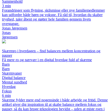
Sammenhold
3 min
Forandringer som flytning, skilsmisse eller nye familiemedlemmer
kan udfordre både børn og voksne. Få råd til, hvordan du skaber
tryghed, taler åbent og støtter hele familien gennem livets
overgange.
Jonas Jørgensen
Jonas
Jørgensen
Skærmro i hverdagen – find balancen mellem koncentration og
pauser
Få mere ro og nærvær i en digital hverdag fuld af skærme
Barn
Barn
Skærmvaner
Digital balance
Mental sundhed
Hverdag
Fokus
6 min
Skærme fylder mere end nogensinde i både arbejde og fritid. Denne
artikel giver dig inspiration til at skabe balance mellem fokus og
pauser, så du kan bruge teknologien bevidst – uden at miste roen i