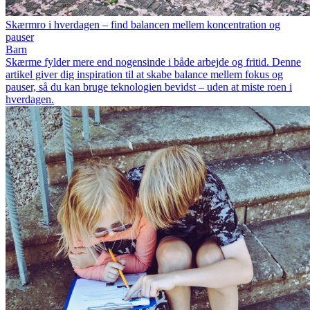
Skærmro i hverdagen – find balancen mellem koncentration og
pauser
Barn
Skærme fylder mere end nogensinde i både arbejde og fritid. Denne
artikel giver dig inspiration til at skabe balance mellem fokus og
pauser, så du kan bruge teknologien bevidst – uden at miste roen i
hverdagen.