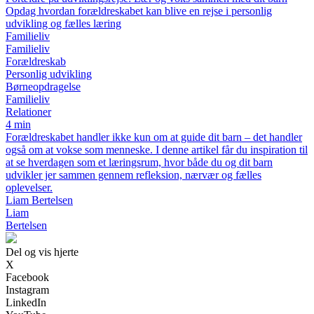
Opdag hvordan forældreskabet kan blive en rejse i personlig
udvikling og fælles læring
Familieliv
Familieliv
Forældreskab
Personlig udvikling
Børneopdragelse
Familieliv
Relationer
4 min
Forældreskabet handler ikke kun om at guide dit barn – det handler
også om at vokse som menneske. I denne artikel får du inspiration til
at se hverdagen som et læringsrum, hvor både du og dit barn
udvikler jer sammen gennem refleksion, nærvær og fælles
oplevelser.
Liam Bertelsen
Liam
Bertelsen
Del og vis hjerte
X
Facebook
Instagram
LinkedIn