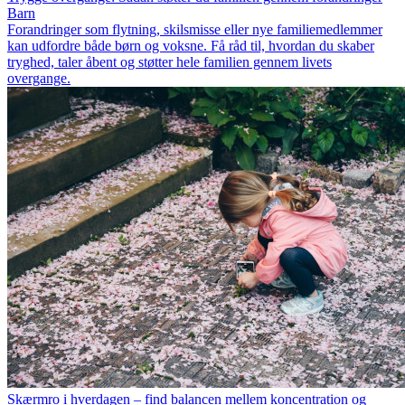
Barn
Forandringer som flytning, skilsmisse eller nye familiemedlemmer
kan udfordre både børn og voksne. Få råd til, hvordan du skaber
tryghed, taler åbent og støtter hele familien gennem livets
overgange.
Skærmro i hverdagen – find balancen mellem koncentration og