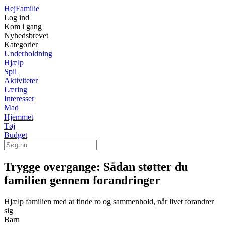
Hej
Familie
Log ind
Kom i gang
Nyhedsbrevet
Kategorier
Underholdning
Hjælp
Spil
Aktiviteter
Læring
Interesser
Mad
Hjemmet
Tøj
Budget
Trygge overgange: Sådan støtter du
familien gennem forandringer
Hjælp familien med at finde ro og sammenhold, når livet forandrer
sig
Barn