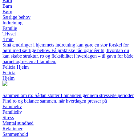
Barn
Barn
Børn
Særlige behov
Indretning
Familie
Trivsel
4 min
Små ændringer i hjemmets indretning kan gøre en stor forskel for
børn med særlige behov. Få praktiske råd og idéer til, hvordan du
kan skabe struktur, ro og fleksibilitet i hverdagen – til gavn for både
barnet og resten af familien.
Felicia Hjelm
Felicia
Hjelm
Sammen om ro: Sådan støtter I hinanden gennem stressede perioder
Find ro og balance sammen, når hverdagen presser på
Familieliv
Familieliv
Stress
Mental sundhed
Relationer
Sammenhold