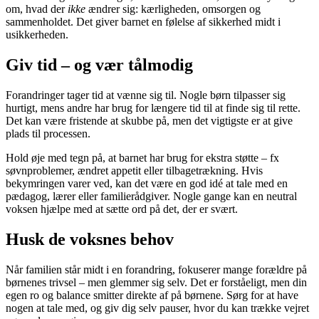
om, hvad der
ikke
ændrer sig: kærligheden, omsorgen og
sammenholdet. Det giver barnet en følelse af sikkerhed midt i
usikkerheden.
Giv tid – og vær tålmodig
Forandringer tager tid at vænne sig til. Nogle børn tilpasser sig
hurtigt, mens andre har brug for længere tid til at finde sig til rette.
Det kan være fristende at skubbe på, men det vigtigste er at give
plads til processen.
Hold øje med tegn på, at barnet har brug for ekstra støtte – fx
søvnproblemer, ændret appetit eller tilbagetrækning. Hvis
bekymringen varer ved, kan det være en god idé at tale med en
pædagog, lærer eller familierådgiver. Nogle gange kan en neutral
voksen hjælpe med at sætte ord på det, der er svært.
Husk de voksnes behov
Når familien står midt i en forandring, fokuserer mange forældre på
børnenes trivsel – men glemmer sig selv. Det er forståeligt, men din
egen ro og balance smitter direkte af på børnene. Sørg for at have
nogen at tale med, og giv dig selv pauser, hvor du kan trække vejret