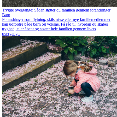
Trygge overgange: Sådan støtter du familien gennem forandringer
Barn
Forandringer som flytning, skilsmisse eller nye familiemedlemmer
kan udfordre både børn og voksne. Få råd til, hvordan du skaber
tryghed, taler åbent og støtter hele familien gennem livets
overgange.