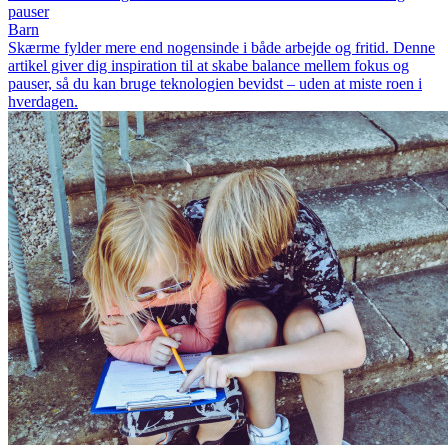
pauser
Barn
Skærme fylder mere end nogensinde i både arbejde og fritid. Denne
artikel giver dig inspiration til at skabe balance mellem fokus og
pauser, så du kan bruge teknologien bevidst – uden at miste roen i
hverdagen.