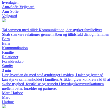
hverdagen.
Ann-Sofie Vejlgaard
Ann-Sofie
Vejlgaard
Tal sammen med tillid: Kommunikation, der styrker familielivet
Skab stærkere relationer gennem åben og tillidsfuld dialog i familien
Barn
Barn
Kommunikation
Familie
Relationer
Forældreskab
Samliv
3 min
Lær, hvordan du med små ændringer i måden, I taler og lytter på,
kan styrke sammenholdet i familien. Artiklen giver konkrete råd til at
skabe tryghed, forståelse og respekt i hverdagskommunikationen
mellem børn, forældre og partnere.
Marc Harboe
Marc
Harboe